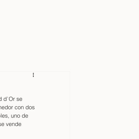
IVIENDAS
SOBRE MÍ
CONTACTO
d d`Or se 
medor con dos 
les, uno de 
 se vende 