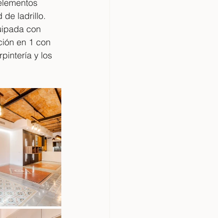
elementos 
de ladrillo. 
uipada con 
ción en 1 con 
pintería y los 